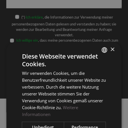
(*)
Ich erkläre
, die Informationen zur Verwendung meiner
personenbezogenen Daten gelesen und verstanden zu haben; sie
werden zur Bearbeitung und Beantwortung meiner Anfrage
verwendet.
Ich willige ein
, dass meine personenbezogenen Daten auch zum
×
Versand von Werbe- und Marketingmaterial verarbeitet werden
(freiwillige Einwilligung)
Diese Webseite verwendet
Cookies.
ITALIAN
Senden
Wir verwenden Cookies, um die
ENGLISH
Benutzerfreundlichkeit unserer Website zu
GERMAN
verbessern. Durch die weitere Nutzung
PREISLISTE
unserer Webseite stimmen Sie der
Verwendung von Cookies gemäß unserer
Cookie-Richtlinie zu.
Weitere
Öffnungszeiten
Informationen
+39 0471 830217
Unbedingt
Performance