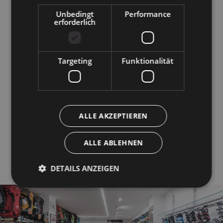
Öffnungszeiten
Unbedingt
Performance
+39 0471 830217
erforderlich
VERLEIH
Montag - Freitag
Targeting
Funktionalität
08:10 - 12:00 e 13:00 - 19:00
Samstag und Sonntag
08:10 - 19:00 (durchgehend)
GESCHÄFT
ALLE AKZEPTIEREN
Montag - Freitag
08:30 - 12:00 e 15:00 - 19:00
ALLE ABLEHNEN
Samstag und Sonntag
08:30 - 19:00 (durchgehend)
DETAILS ANZEIGEN