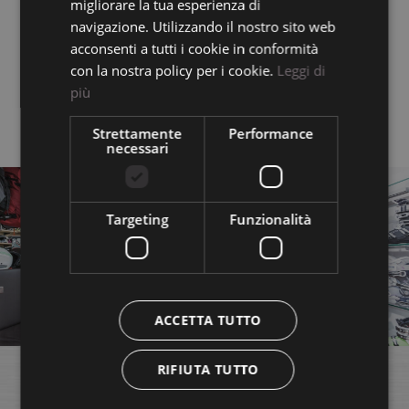
migliorare la tua esperienza di
08:10 - 19:00 (continuato)
GERMAN
navigazione. Utilizzando il nostro sito web
acconsenti a tutti i cookie in conformità
NEGOZIO
con la nostra policy per i cookie.
Leggi di
Lunedi - Venerdi
più
08:30 - 12:00 e 15:00 - 19:00
Sabato e Domenica
Strettamente
Performance
08:30 - 19:00 (continuato)
necessari
Targeting
Funzionalità
ACCETTA TUTTO
RIFIUTA TUTTO
POSIZIONE E CONTATTO