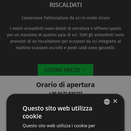
RISCALDATI
Conservare l'attrezzatura da sci in modo sicuro
I nostri armadietti sono dotati di serratura e offrono spazio
per un massimo di quattro paia di sci. Tutti gli armadietti sono
provvisti di un riscaldatore per scarponi da sci integrato: al
mattino scarponi asciutti e piedi caldi sono garantiti.
LISTINO PREZZI
Orario di apertura
+39 0471 830217
×
NOLEGGIO
Questo sito web utilizza
Lunedi -
Venerdi
cookie
ITALIAN
08:10 - 12:00 e 13:00 - 19:00
Questo sito web utilizza i cookie per
ENGLISH
Sabato e Domenica